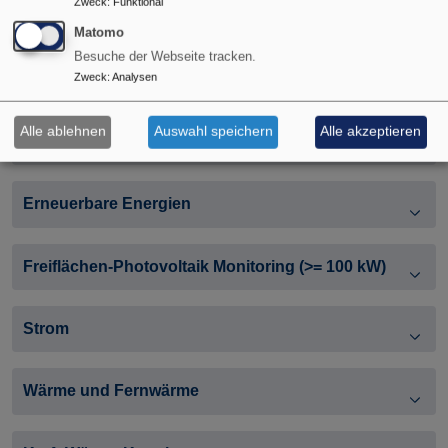
Zweck
:
Funktional
Rahmendaten
Matomo
Besuche der Webseite tracken.
Zweck
:
Analysen
Energiegewinnung und Energieverbrauch
Alle ablehnen
Auswahl speichern
Alle akzeptieren
Anwendungsbilanzen Endenergieverbrauch
Erneuerbare Energien
Freiflächen-Photovoltaik Monitoring (>= 100 kW)
Strom
Wärme und Fernwärme