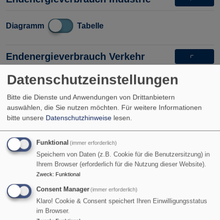
Diagramm
Tabelle
Endenergieverbrauch Verkehr
Datenschutzeinstellungen
Diagramm
Tabelle
Bitte die Dienste und Anwendungen von Drittanbietern
auswählen, die Sie nutzen möchten.
Für weitere Informationen
Endenergieverbrauch Haushalte
bitte unsere
Datenschutzhinweise
lesen.
Diagramm
Tabelle
Funktional
(immer erforderlich)
Speichern von Daten (z.B. Cookie für die Benutzersitzung) in
Ihrem Browser (erforderlich für die Nutzung dieser Website).
Endenergieverbrauch GHD
Zweck
:
Funktional
Consent Manager
(immer erforderlich)
Diagramm
Tabelle
Klaro! Cookie & Consent speichert Ihren Einwilligungsstatus
im Browser.