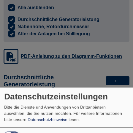
Alle ausblenden
Durchschnittliche Generatorleistung
Nabenhöhe, Rotordurchmesser
Alter der Anlagen bei Stilllegung
PDF-Anleitung zu den Diagramm-Funktionen
Durchschnittliche
Generatorleistung
Datenschutzeinstellungen
Diagramm
Tabelle
Bitte die Dienste und Anwendungen von Drittanbietern
auswählen, die Sie nutzen möchten.
Für weitere Informationen
Nabenhöhe, Rotordurchmesser
bitte unsere
Datenschutzhinweise
lesen.