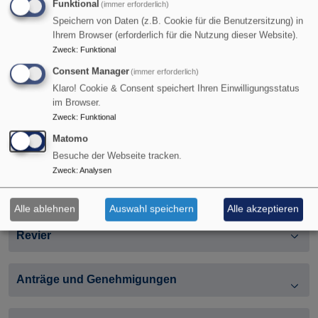
Diagramm
Tabelle
Funktional
(immer erforderlich)
Speichern von Daten (z.B. Cookie für die Benutzersitzung) in
Ihrem Browser (erforderlich für die Nutzung dieser Website).
Alter der Anlagen bei Stilllegung
Zweck
:
Funktional
Consent Manager
(immer erforderlich)
Diagramm
Tabelle
Klaro! Cookie & Consent speichert Ihren Einwilligungsstatus
im Browser.
Zweck
:
Funktional
Stand Ausbau Nordrhein-Westfalen
Matomo
Besuche der Webseite tracken.
Zweck
:
Analysen
Stand Ausbau Regierungsbezirke
Alle ablehnen
Auswahl speichern
Alle akzeptieren
Stand Ausbau Planungsregionen und Rheinisches
Revier
Anträge und Genehmigungen