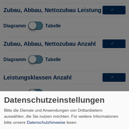
Zubau, Abbau, Nettozubau Leistung
Diagramm
Tabelle
Zubau, Abbau, Nettozubau Anzahl
Diagramm
Tabelle
Leistungsklassen Anzahl
Diagramm
Tabelle
Datenschutzeinstellungen
Bitte die Dienste und Anwendungen von Drittanbietern
Leistungsklassen Leistung
auswählen, die Sie nutzen möchten.
Für weitere Informationen
bitte unsere
Datenschutzhinweise
lesen.
Diagramm
Tabelle