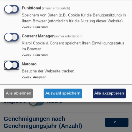
Funktional
(immer erforderlich)
Leistungsklassen Alter
Speichern von Daten (z.B. Cookie für die Benutzersitzung) in
Ihrem Browser (erforderlich für die Nutzung dieser Website).
Zweck
:
Funktional
Diagramm
Tabelle
Consent Manager
(immer erforderlich)
Klaro! Cookie & Consent speichert Ihren Einwilligungsstatus
im Browser.
Altersklassen Anzahl
Zweck
:
Funktional
Matomo
Diagramm
Tabelle
Besuche der Webseite tracken.
Zweck
:
Analysen
Altersklassen Leistung
Alle ablehnen
Auswahl speichern
Alle akzeptieren
Diagramm
Tabelle
Genehmigungen nach
Genehmigungsjahr (Anzahl)