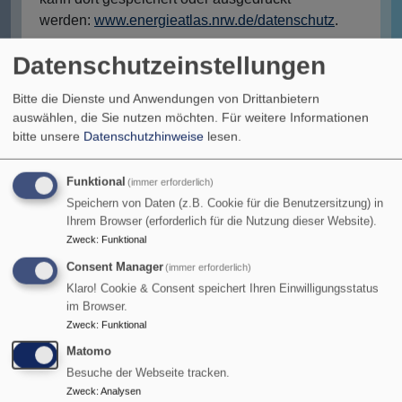
werden:
www.energieatlas.nrw.de/datenschutz
.
Datenschutzeinstellungen
Bitte die Dienste und Anwendungen von Drittanbietern
auswählen, die Sie nutzen möchten.
Für weitere Informationen
bitte unsere
Datenschutzhinweise
lesen.
Funktional
Verantwortliche Stelle
(immer erforderlich)
Speichern von Daten (z.B. Cookie für die Benutzersitzung) in
Ihrem Browser (erforderlich für die Nutzung dieser Website).
Ihre Rechte als Nutzende
Zweck
:
Funktional
Consent Manager
(immer erforderlich)
Aufsichtsbehörde
Klaro! Cookie & Consent speichert Ihren Einwilligungsstatus
im Browser.
Zweck
:
Funktional
Protokoll- bzw. Log-Dateien
Matomo
Besuche der Webseite tracken.
Nutzung von Cookies
Zweck
:
Analysen