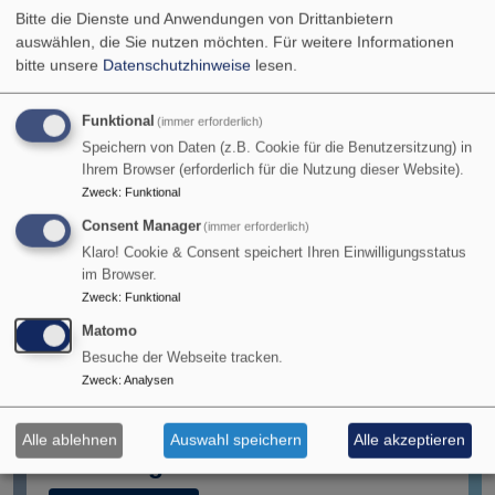
Bitte die Dienste und Anwendungen von Drittanbietern
Fachinformationssysteme
auswählen, die Sie nutzen möchten.
Für weitere Informationen
bitte unsere
Datenschutzhinweise
lesen.
Klima
FIS mit Bezug zum Thema Klima im LANUK
Funktional
(immer erforderlich)
Speichern von Daten (z.B. Cookie für die Benutzersitzung) in
Klimaatlas NRW
Ihrem Browser (erforderlich für die Nutzung dieser Website).
Zweck
:
Funktional
Direkt zum Klimaatlas
Consent Manager
(immer erforderlich)
Klaro! Cookie & Consent speichert Ihren Einwilligungsstatus
im Browser.
Zweck
:
Funktional
Umweltindikatoren NRW
Matomo
Direkt zum FIS
Besuche der Webseite tracken.
Zweck
:
Analysen
Alle ablehnen
Auswahl speichern
Alle akzeptieren
Phänologie am LANUK