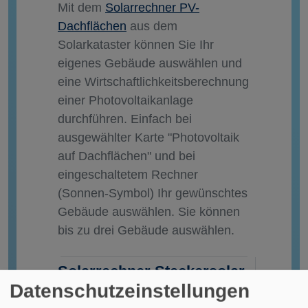
Mit dem
Solarrechner PV-
Dachflächen
aus dem
Solarkataster können Sie Ihr
eigenes Gebäude auswählen und
eine Wirtschaftlichkeitsberechnung
einer Photovoltaikanlage
durchführen. Einfach bei
ausgewählter Karte "Photovoltaik
auf Dachflächen" und bei
eingeschaltetem Rechner
(Sonnen-Symbol) Ihr gewünschtes
Gebäude auswählen. Sie können
bis zu drei Gebäude auswählen.
Solarrechner Steckersolar,
Datenschutzeinstellungen
Neubauten und Fassaden