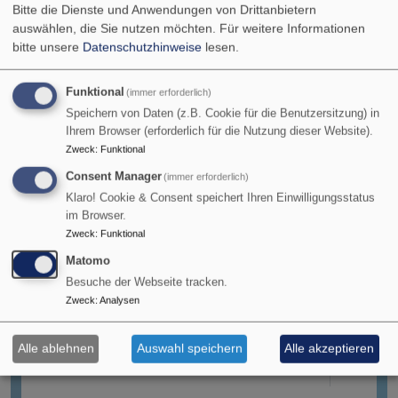
Bitte die Dienste und Anwendungen von Drittanbietern
Mit dem
Solarrechner
auswählen, die Sie nutzen möchten.
Für weitere Informationen
Steckersolar, Neubauten und
bitte unsere
Datenschutzhinweise
lesen.
Fassaden
kann im Solarkataster
eine Photovoltaikanlage auf
Funktional
(immer erforderlich)
Speichern von Daten (z.B. Cookie für die Benutzersitzung) in
Neubauten, an Fassaden oder
Ihrem Browser (erforderlich für die Nutzung dieser Website).
sonstige Gebäudeflächen (z.B. im
Zweck
:
Funktional
Garten) geplant werden. Bei
Consent Manager
(immer erforderlich)
ausgewählter Karte und
Klaro! Cookie & Consent speichert Ihren Einwilligungsstatus
aktiviertem Rechner (Sonnen-
im Browser.
Symbol, linke Werkzeugleiste)
Zweck
:
Funktional
können Sie einen beliebigen
Matomo
Standort auf der Karte auswählen.
Besuche der Webseite tracken.
Zweck
:
Analysen
Solarrechner FF-
Alle ablehnen
Auswahl speichern
Alle akzeptieren
Photovoltaik