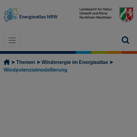
Direkt zum Inhalt
Pfadnavigation
Themen
Windenergie im Energieatlas
Windpotenzialmodellierung