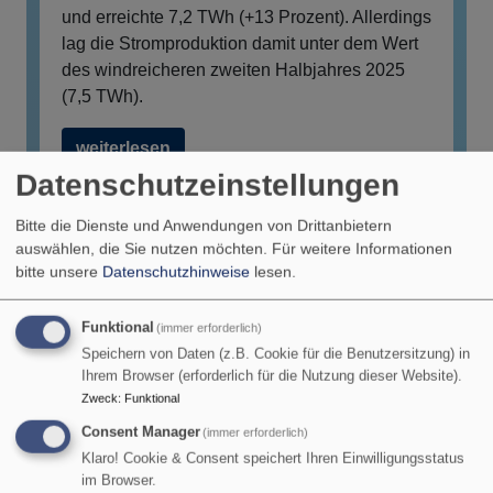
und erreichte 7,2 TWh (+13 Prozent). Allerdings
lag die Stromproduktion damit unter dem Wert
des windreicheren zweiten Halbjahres 2025
(7,5 TWh).
weiterlesen
Datenschutzeinstellungen
Bitte die Dienste und Anwendungen von Drittanbietern
auswählen, die Sie nutzen möchten.
Für weitere Informationen
bitte unsere
Datenschutzhinweise
lesen.
Funktional
(immer erforderlich)
Speichern von Daten (z.B. Cookie für die Benutzersitzung) in
Ihrem Browser (erforderlich für die Nutzung dieser Website).
Zweck
:
Funktional
Consent Manager
(immer erforderlich)
Klaro! Cookie & Consent speichert Ihren Einwilligungsstatus
Launch des neuen
im Browser.